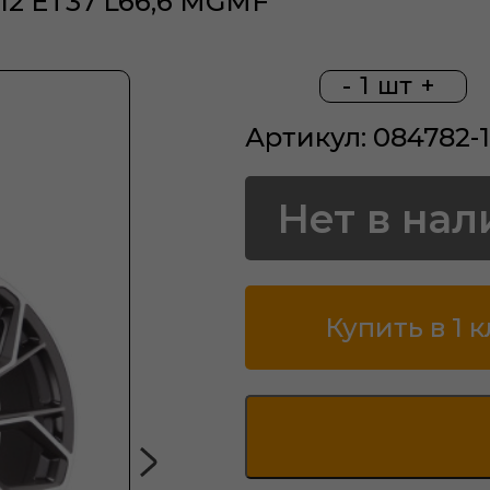
112 ET37 L66,6 MGMF
-
1
шт
+
Артикул: 084782-
Нет в нал
Купить в 1 