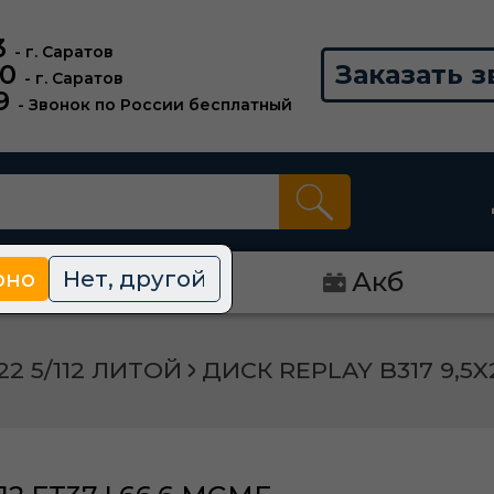
3
- г. Саратов
00
Заказать з
- г. Саратов
9
- Звонок по России бесплатный
рно
Нет, другой
Диски
Акб
22 5/112 ЛИТОЙ
ДИСК REPLAY B317 9,5X2