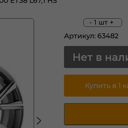
00 ET38 L67,1 HS
-
1
шт
+
Артикул: 63482
Нет в нал
Купить в 1 