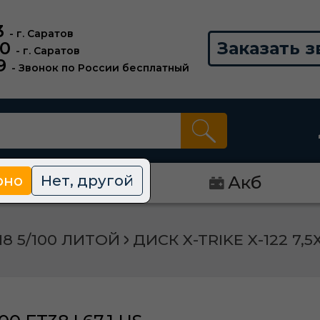
3
- г. Саратов
00
Заказать з
- г. Саратов
9
- Звонок по России бесплатный
рно
Нет, другой
Диски
Акб
18 5/100 ЛИТОЙ
ДИСК X-TRIKE X-122 7,5Х