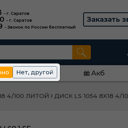
3
- г. Саратов
00
Заказать з
- г. Саратов
9
- Звонок по России бесплатный
рно
Нет, другой
Диски
Акб
18 4/100 ЛИТОЙ
ДИСК LS 1054 8X18 4/10