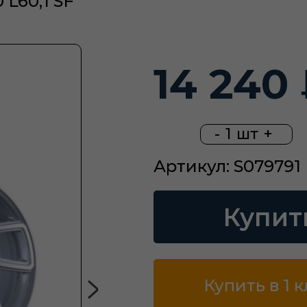
 L60,1 SF
14 240
-
1
шт
+
Артикул: S079791
Купит
Купить в 1 