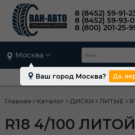
8 (8452) 59-91-2
8 (8452) 59-93-
8 (800) 201-25-9
Москва
Ваш город Москва?
Да, ве
О нас
Шины
Главная
Каталог
ДИСКИ
ЛИТЫЕ
R
R18 4/100 ЛИТО