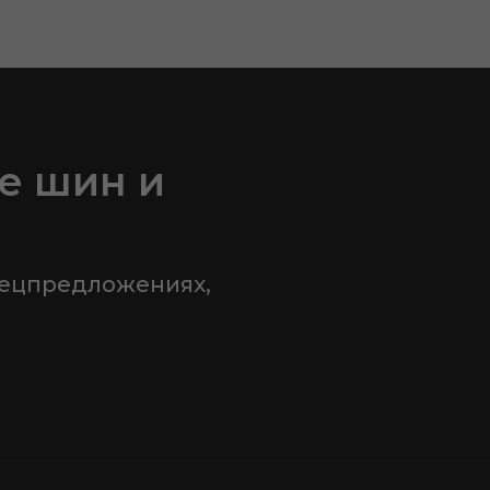
е шин и
пецпредложениях,