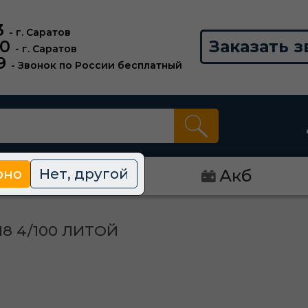
3
- г. Саратов
00
Заказать з
- г. Саратов
9
- Звонок по России бесплатный
рно
Нет, другой
Диски
Акб
18 4/100 ЛИТОЙ
Й