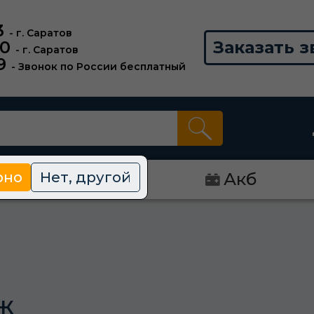
3
- г. Саратов
00
Заказать з
- г. Саратов
9
- Звонок по России бесплатный
рно
Нет, другой
Диски
Акб
ж