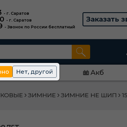
3
- г. Саратов
00
Заказать з
- г. Саратов
9
- Звонок по России бесплатный
рно
Нет, другой
Диски
Акб
ГКОВЫЕ
ЗИМНИЕ
ЗИМНИЕ НЕ ШИП
1