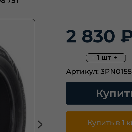
8 75T
2 830 
-
1
шт
+
Артикул: 3PN015
Купит
Купить в 1 