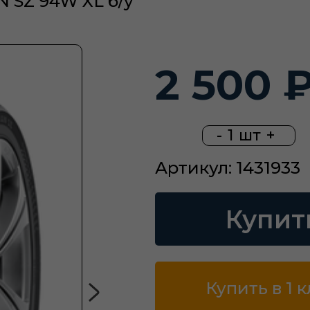
 SZ 94W XL б/у
2 500 
-
1
шт
+
Артикул: 1431933
Купит
Купить в 1 