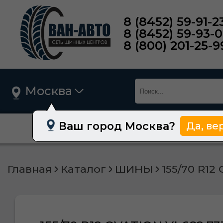
8 (8452) 59-91-2
8 (8452) 59-93-
8 (800) 201-25-9
Москва
Ваш город Москва?
Да, ве
О нас
Шины
Главная
Каталог
ШИНЫ
155/70 R12