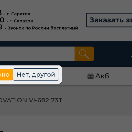
3
- г. Саратов
00
Заказать з
- г. Саратов
9
- Звонок по России бесплатный
рно
Нет, другой
Диски
Акб
 OVATION VI-682 73T