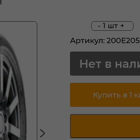
T
-
1
шт
+
Артикул: 200E205
Нет в нал
Купить в 1 