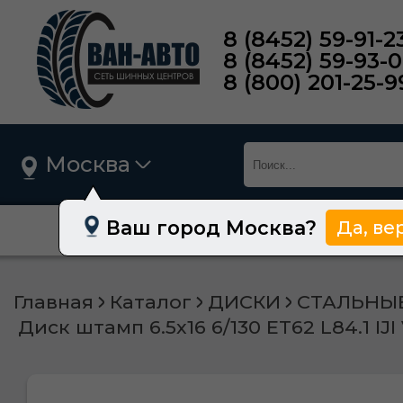
8 (8452) 59-91-2
8 (8452) 59-93-
8 (800) 201-25-9
Москва
Ваш город Москва?
Да, ве
О нас
Шины
Главная
Каталог
ДИСКИ
СТАЛЬНЫ
Диск штамп 6.5х16 6/130 ET62 L84.1 I