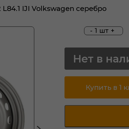
 L84.1 IJI Volkswagen серебро
-
1
шт
+
Нет в нал
Купить в 1 