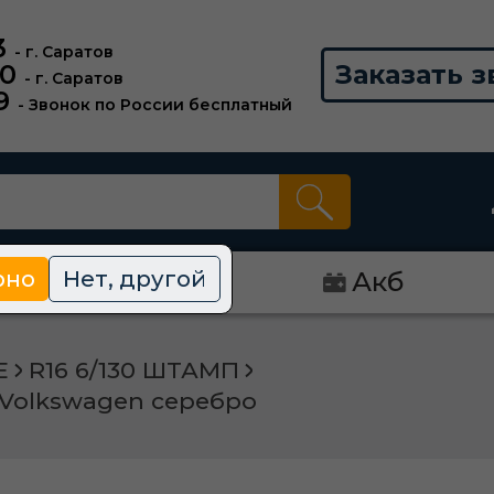
3
- г. Саратов
00
Заказать з
- г. Саратов
9
- Звонок по России бесплатный
рно
Нет, другой
Диски
Акб
Е
R16 6/130 ШТАМП
JI Volkswagen серебро