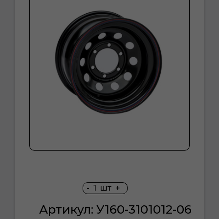
-
1
шт
+
Артикул: У160-3101012-06