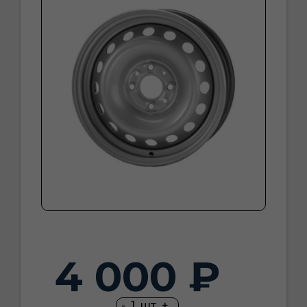
4 000 ₽
-
1
шт
+