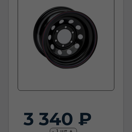
3 340 ₽
-
1
шт
+