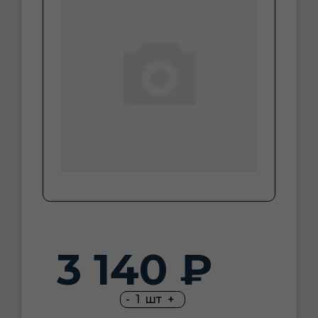
3 140 ₽
-
1
шт
+