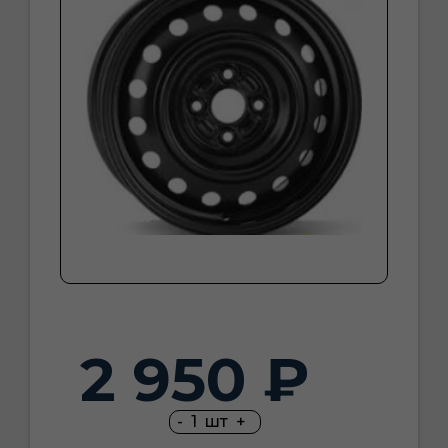
2 950 ₽
-
1
шт
+