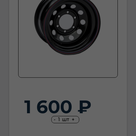
1 600 ₽
-
1
шт
+