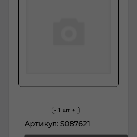
-
1
шт
+
Артикул: S087621