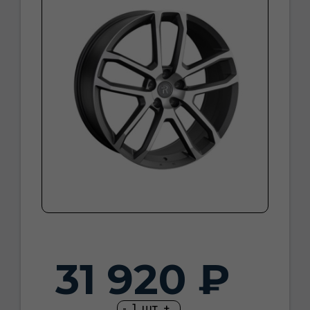
31 920 ₽
-
1
шт
+