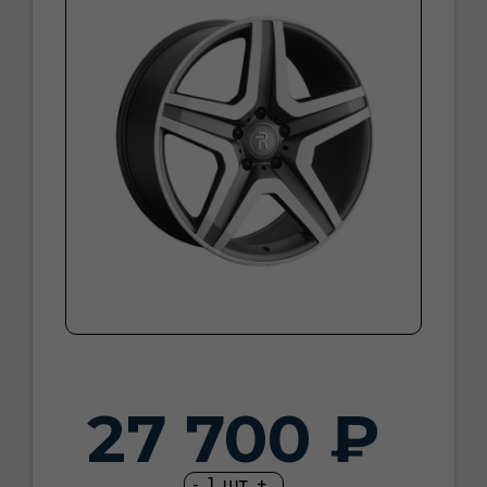
27 700 ₽
-
1
шт
+