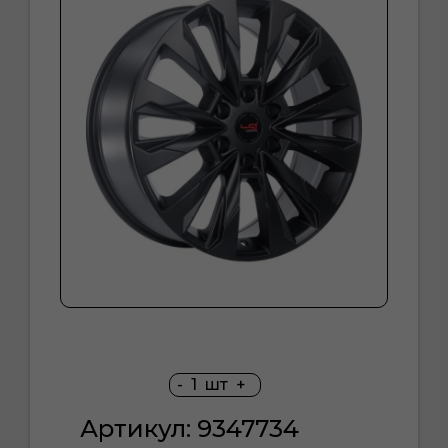
-
1
шт
+
Артикул: 9347734