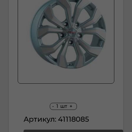
-
1
шт
+
Артикул: 41118085