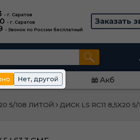
3
- г. Саратов
00
Заказать з
- г. Саратов
9
- Звонок по России бесплатный
рно
Нет, другой
Диски
Акб
20 5/108 ЛИТОЙ
ДИСК LS RC11 8,5X20 5/