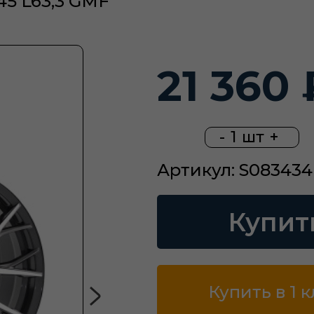
45 L63,3 GMF
21 360 
-
1
шт
+
Артикул: S083434
Купит
Купить в 1 