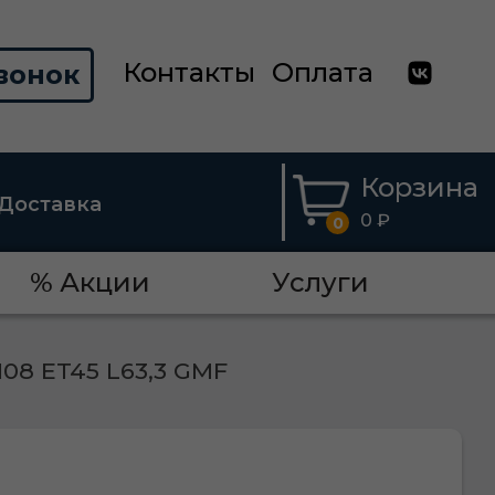
Контакты
Оплата
вонок
Корзина
Доставка
0 ₽
0
% Акции
Услуги
108 ET45 L63,3 GMF