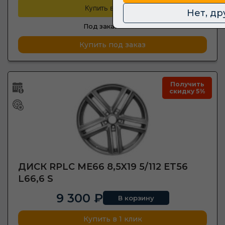
Купить в кредит
Нет, др
Под заказ —
1 шт.
Купить под заказ
Получить
скидку 5%
ДИСК RPLC ME66 8,5X19 5/112 ET56
L66,6 S
9 300 ₽
В корзину
Купить в 1 клик