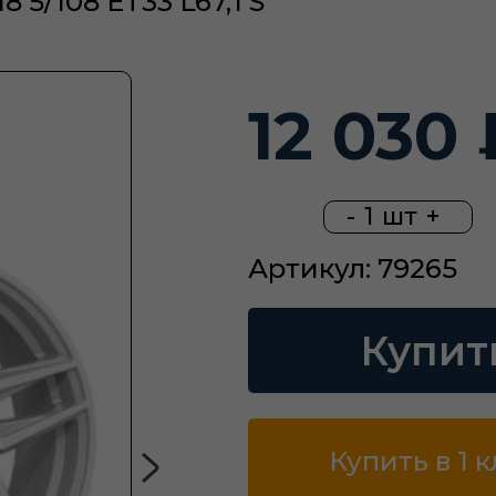
 5/108 ET33 L67,1 S
12 030 
-
1
шт
+
Артикул: 79265
Купит
Купить в 1 