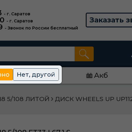
3
- г. Саратов
00
Заказать з
- г. Саратов
9
- Звонок по России бесплатный
рно
Нет, другой
Диски
Акб
18 5/108 ЛИТОЙ
ДИСК WHEELS UP UP112 7