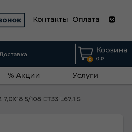
Контакты
Оплата
вонок
Корзина
Доставка
0 ₽
0
% Акции
Услуги
,0X18 5/108 ET33 L67,1 S