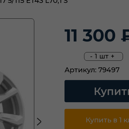
5/115 ET43 L70,1 S
11 300 
-
1
шт
+
Артикул: 79497
Купит
Купить в 1 