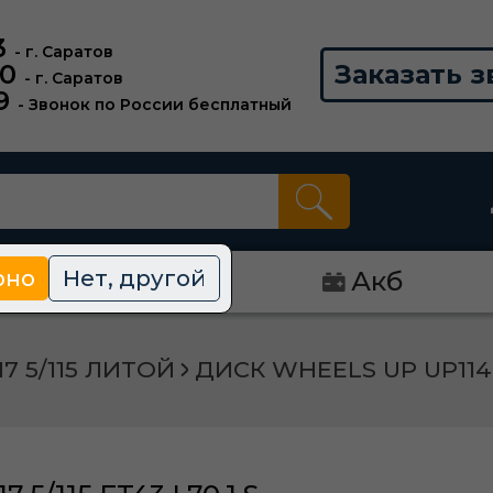
3
- г. Саратов
00
Заказать з
- г. Саратов
9
- Звонок по России бесплатный
рно
Нет, другой
Диски
Акб
17 5/115 ЛИТОЙ
ДИСК WHEELS UP UP114 7,