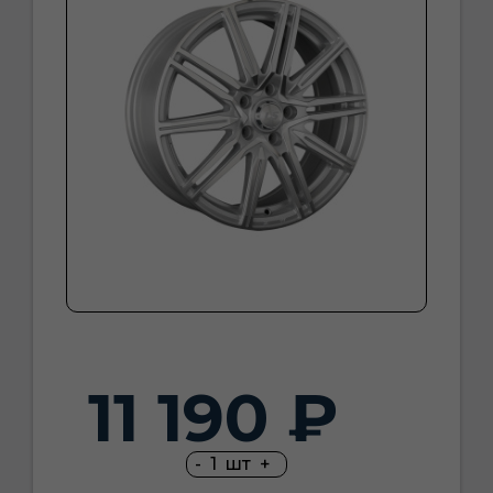
11 190 ₽
-
1
шт
+