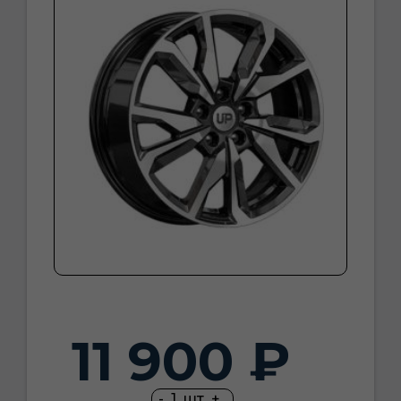
11 900 ₽
-
1
шт
+