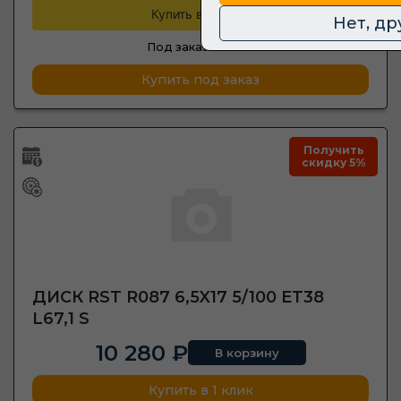
Купить в кредит
Нет, др
Под заказ —
3 шт.
Купить под заказ
Получить
скидку 5%
ДИСК RST R087 6,5X17 5/100 ET38
L67,1 S
10 280 ₽
В корзину
Купить в 1 клик