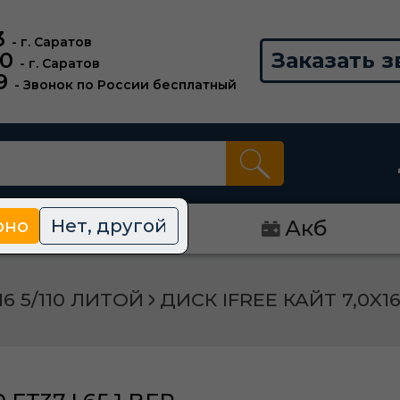
3
- г. Саратов
00
Заказать з
- г. Саратов
9
- Звонок по России бесплатный
рно
Нет, другой
Диски
Акб
16 5/110 ЛИТОЙ
ДИСК IFREE КАЙТ 7,0X16 