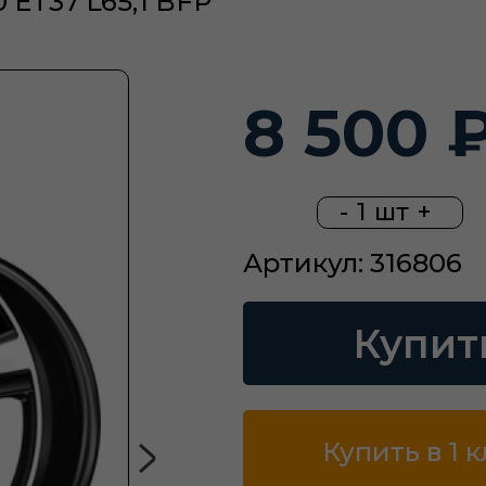
 ET37 L65,1 BFP
8 500 
-
1
шт
+
Артикул: 316806
Купит
Купить в 1 