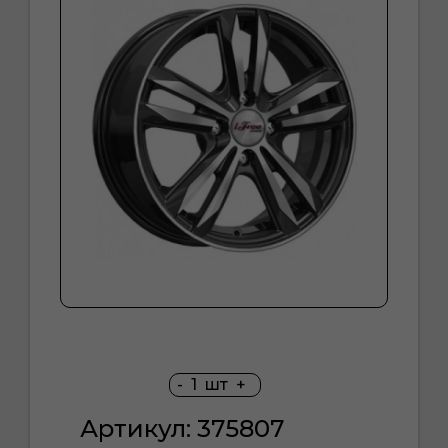
-
1
шт
+
Артикул: 375807