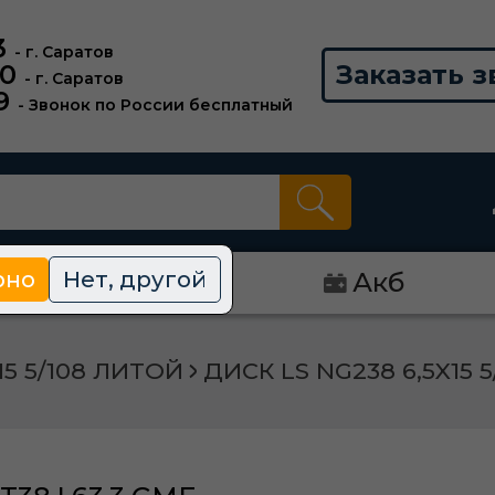
3
- г. Саратов
00
Заказать з
- г. Саратов
9
- Звонок по России бесплатный
рно
Нет, другой
Диски
Акб
15 5/108 ЛИТОЙ
ДИСК LS NG238 6,5X15 5