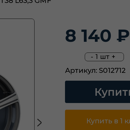
ET38 L63,3 GMF
8 140 ₽
-
1
шт
+
Артикул: S012712
Купит
Купить в 1 