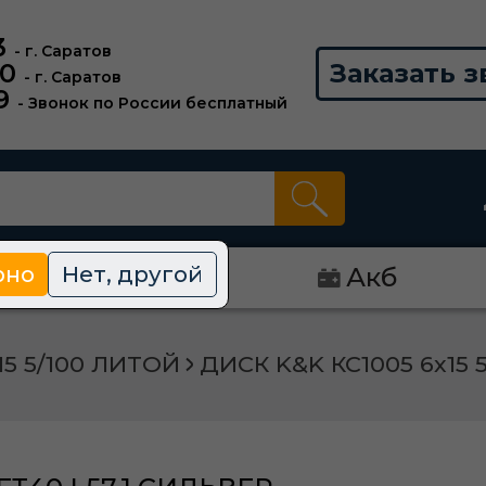
3
- г. Саратов
00
Заказать з
- г. Саратов
9
- Звонок по России бесплатный
рно
Нет, другой
Диски
Акб
15 5/100 ЛИТОЙ
ДИСК K&K КС1005 6x15 