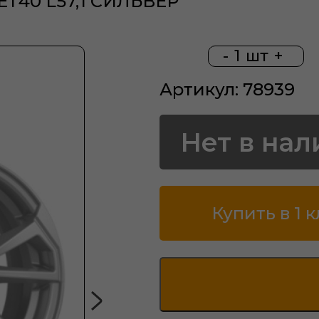
 ЕТ40 L57,1 СИЛЬВЕР
-
1
шт
+
Артикул: 78939
Нет в нал
Купить в 1 