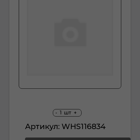
-
1
шт
+
Артикул: WHS116834