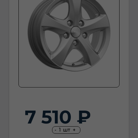
7 510 ₽
-
1
шт
+