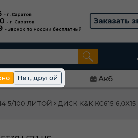
3
- г. Саратов
00
Заказать з
- г. Саратов
9
- Звонок по России бесплатный
рно
Нет, другой
Диски
Акб
14 5/100 ЛИТОЙ
ДИСК K&K КС615 6,0Х15 