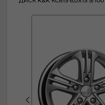
ДИСК K&K КС615 6,0Х15 5/100 