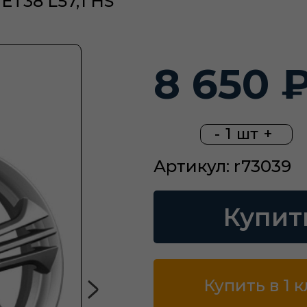
ET38 L57,1 HS
8 650 
-
1
шт
+
Артикул: r73039
Купит
Купить в 1 