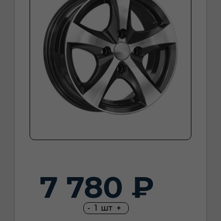
7 780 ₽
-
1
шт
+