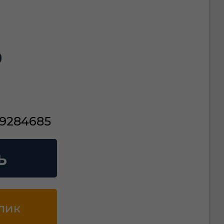
₽
/9284685
ь
клик