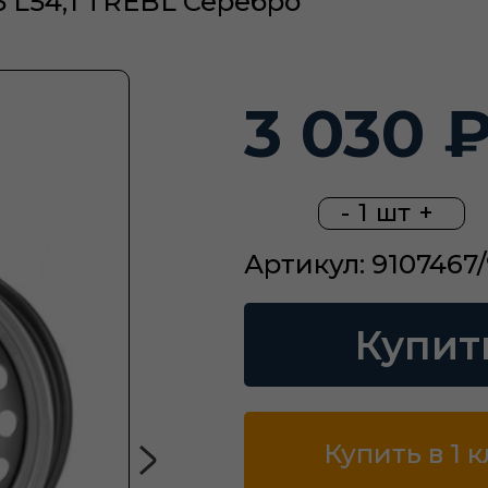
5 L54,1 TREBL Серебро
3 030 
-
1
шт
+
Артикул: 9107467
Купит
Купить в 1 