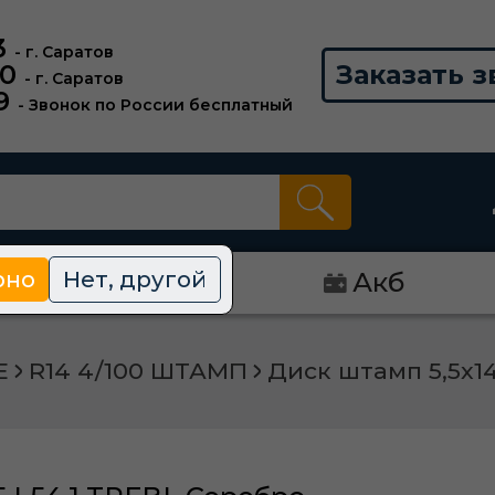
3
- г. Саратов
00
Заказать з
- г. Саратов
9
- Звонок по России бесплатный
рно
Нет, другой
Диски
Акб
Е
R14 4/100 ШТАМП
Диск штамп 5,5х14