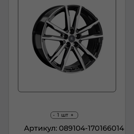
-
1
шт
+
Артикул: 089104-170166014