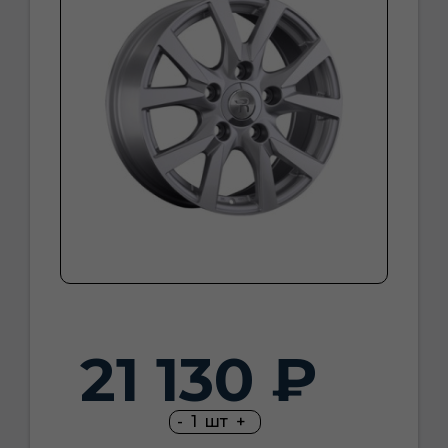
21 130 ₽
-
1
шт
+