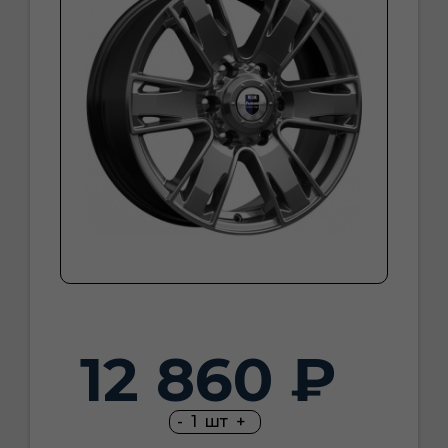
12 860 ₽
-
1
шт
+