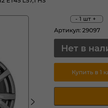
12 ET45 L57,1 HS
-
1
шт
+
Артикул: 29097
Нет в нал
Купить в 1 