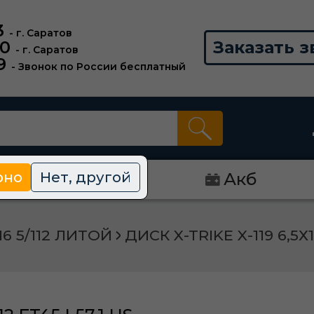
3
- г. Саратов
00
Заказать з
- г. Саратов
9
- Звонок по России бесплатный
рно
Нет, другой
Диски
Акб
16 5/112 ЛИТОЙ
ДИСК X-TRIKE X-119 6,5Х1