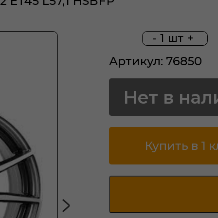
12 ET45 L57,1 HSBFP
-
1
шт
+
Артикул: 76850
Нет в нал
Купить в 1 