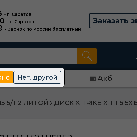
3
- г. Саратов
00
Заказать з
- г. Саратов
9
- Звонок по России бесплатный
рно
Нет, другой
Диски
Акб
15 5/112 ЛИТОЙ
ДИСК X-TRIKE X-111 6,5Х1