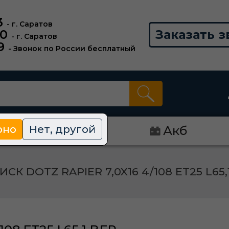
3
- г. Саратов
00
Заказать з
- г. Саратов
9
- Звонок по России бесплатный
рно
Нет, другой
Диски
Акб
ИСК DOTZ RAPIER 7,0X16 4/108 ET25 L65,