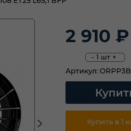
08 ET25 L65,1 BFP
2 910 ₽
-
1
шт
+
Артикул: ORPP3
Купит
Купить в 1 